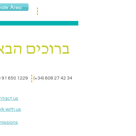
vate Area
) 91 650 1229
(+34) 608 27 42 34
ntact us
k with us
missions