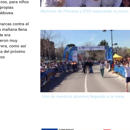
oss, para niños
 propias
Alumnos de Primaria y ESO esperando su turno pa
Aldovea.
arcas contra el
na mañana llena
te era
ieron muy
rera, como así
ra del próximo
los
Uno de nuestros alumnos llegando a la meta.