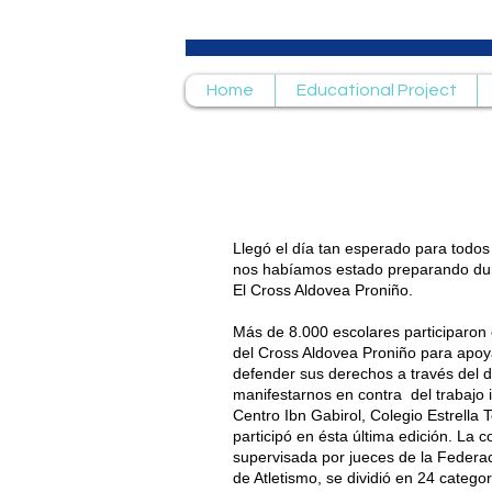
Home
Educational Project
Nos unimos un año má
evento deportivo más s
Llegó el día tan esperado para todos
nos habíamos estado preparando du
El Cross Aldovea Proniño.
Más de 8.000 escolares participaron 
del Cross Aldovea Proniño para apoya
defender sus derechos a través del d
manifestarnos en contra del trabajo in
Centro Ibn Gabirol, Colegio Estrella 
participó en ésta última edición. La c
supervisada por jueces de la Federa
de Atletismo, se dividió en 24 catego