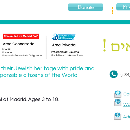
Pri
Donate
 their Jewish heritage with pride and
onsible citizens of the World”
(+34
Co
 of Madrid. Ages 3 to 18.
Wor
Ad