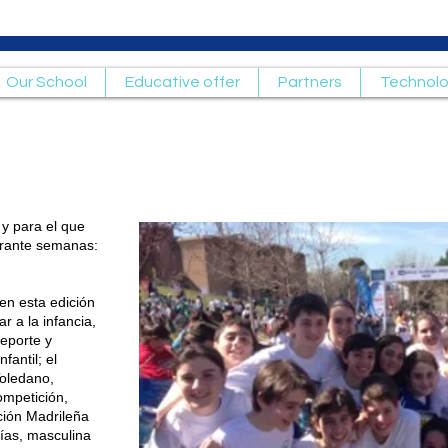
Our School
Educative offer
Partners
Technol
s al
olidario
 y para el que
rante semanas:
en esta edición
r a la infancia,
eporte y
fantil; el
Toledano,
ompetición,
ción Madrileña
rías, masculina