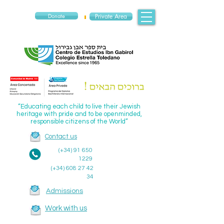
Donate
Private Area
“Educating each child to live their Jewish
heritage with pride and to be openminded,
responsible citizens of the World”
Contact us
(+34)
91 650
1229
(+34)
608 27 42
34
Admissions
Work with us