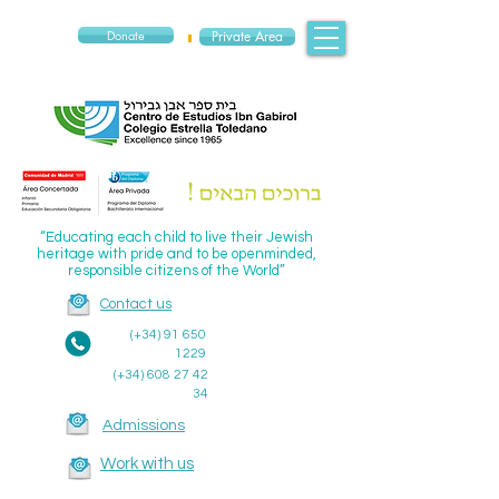
Donate
Private Area
“Educating each child to live their Jewish
heritage with pride and to be openminded,
responsible citizens of the World”
Contact us
(+34)
91 650
1229
(+34)
608 27 42
34
Admissions
Work with us