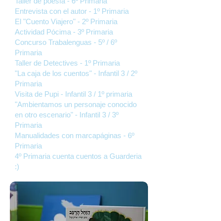
Taller de poesía - 6º Primaria
Entrevista con el autor - 1º Primaria
El "Cuento Viajero" - 2º Primaria
Actividad Pócima - 3º Primaria
Concurso Trabalenguas - 5º / 6º
Primaria
Taller de Detectives - 1º Primaria
"La caja de los cuentos"
- Infantil 3 / 2º
Primaria
Visita de
Pupi
- Infantil 3 / 1º primaria
"Ambientamos un personaje conocido
en otro escenario" - Infantil 3 / 3º
Primaria
Manualidades con marcapáginas - 6º
Primaria
4º Primaria cuenta cuentos a Guarderia
:)