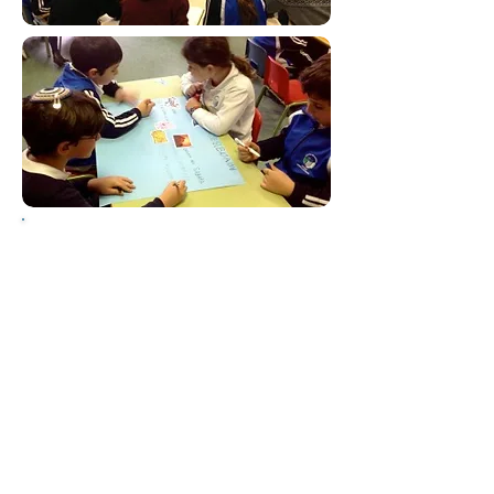
¡Enhorabuena a
los ganadores!