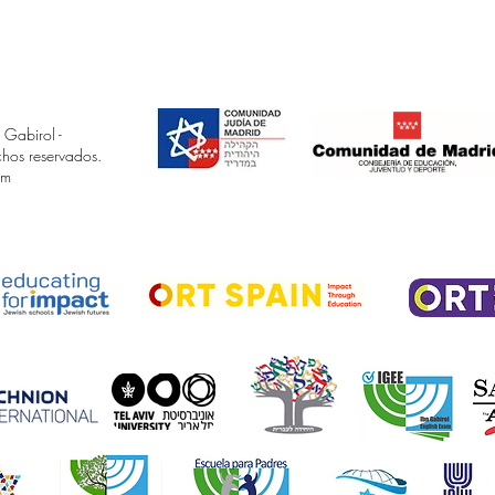
 Gabirol -
chos reservados.
om