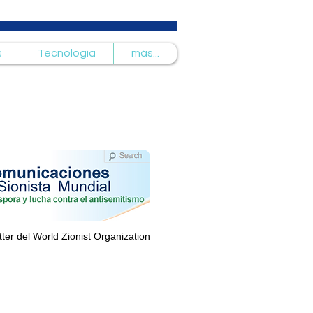
s
Tecnología
más...
tter del World Zionist Organization