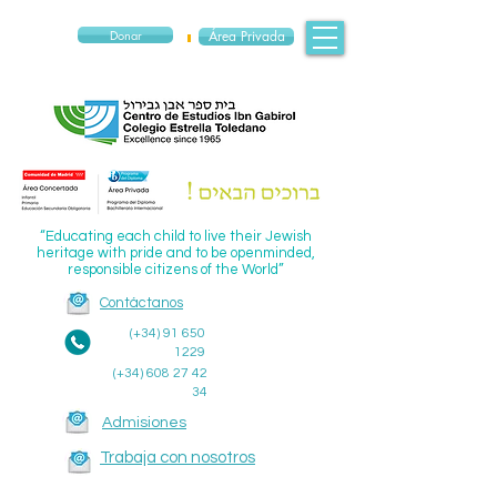
Donar
Área Privada
“Educating each child to live their Jewish
heritage with pride and to be openminded,
responsible citizens of the World”
Contáctanos
(+34)
91 650
1229
(+34)
608 27 42
34
Admisiones
Trabaja con nosotros