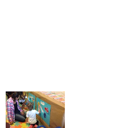
Como todos los años, los niños de
Infantil han participado de la
semana de proyectos. Este año la
temática fue común a todas las
clases y nuestros alumnos han
investigado acerca de los "Medios
de comunicación".
Todos los niños, desde guardería
hasta Infantil 3, han expuesto sus
trabajos de investigación y las
familias de nuestra comunidad han
podido disfrutar junto a ellos de
esta magnífica muestra.