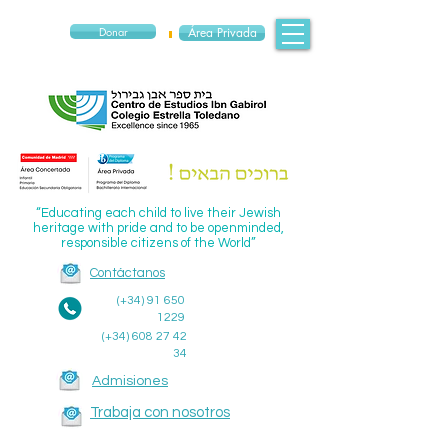
Donar
Área Privada
“Educating each child to live their Jewish
heritage with pride and to be openminded,
responsible citizens of the World”
Contáctanos
(+34)
91 650
1229
(+34)
608 27 42
34
Admisiones
Trabaja con nosotros