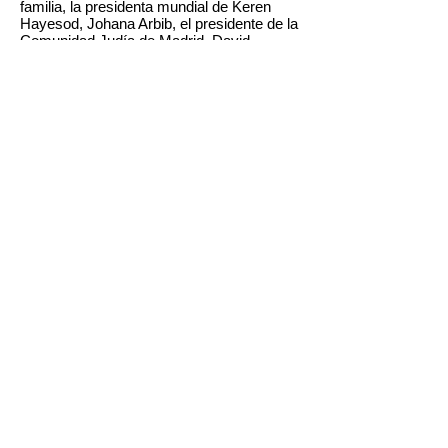
familia, la presidenta mundial de Keren
Hayesod, Johana Arbib, el presidente de la
Comunidad Judía de Madrid, David
Hatchwell, el Presidente del Consejo
Rabínico de España, Rav. Moshé
Bendahán, el rabino de la Sinagoga
Rambam de La Moraleja, Rav. Yerahmiel
Barylka, los autores del jardín, padres,
miembros del comité de Fundraising y la
comunidad escolar.
Presentado íntegramente en inglés por
alumnos de 4º ESO, 1º y 2º de
Bachillerato, el momento culminante del
acto fue la entrega oficial al Colegio de un
donativo del Sr. Frenkel y su familia por el
importe de 180.000 dólares.