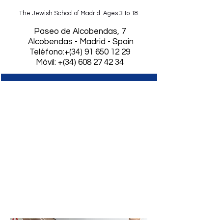
The Jewish School of Madrid. Ages 3 to 18.
​Paseo de Alcobendas, 7
Alcobendas - Madrid - Spain
Teléfono:+(34)
91 650 12 29
Móvil: +(34) 608 27 42 34
El empresario y filántropo
Aarón Frenkel y la
presidenta mundial
de Keren Hayesod,
Johanna Arbib, acuden al
Colegio
para la inauguración del
Jardín de los Donantes.