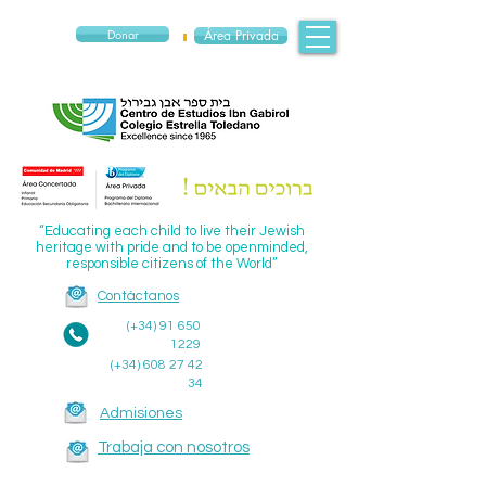
Donar
Área Privada
“Educating each child to live their Jewish
heritage with pride and to be openminded,
responsible citizens of the World”
Contáctanos
(+34)
91 650
1229
(+34)
608 27 42
34
Admisiones
Trabaja con nosotros