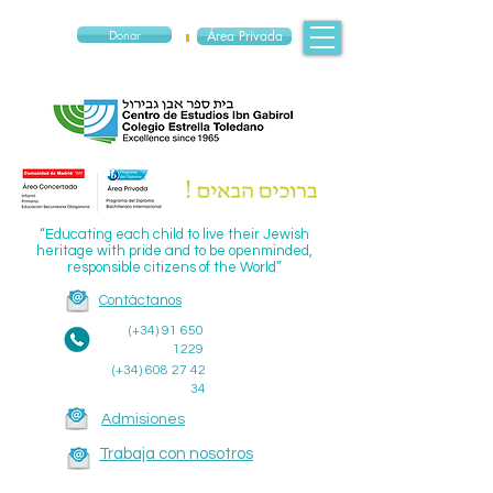
Donar
Área Privada
“Educating each child to live their Jewish
heritage with pride and to be openminded,
responsible citizens of the World”
Contáctanos
(+34)
91 650
1229
(+34)
608 27 42
34
Admisiones
Trabaja con nosotros