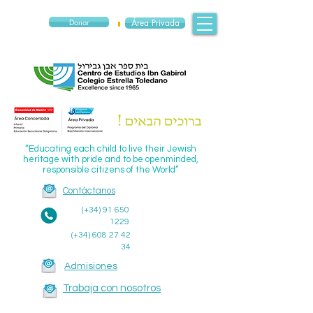
Donar
Área Privada
“Educating each child to live their Jewish
heritage with pride and to be openminded,
responsible citizens of the World”
Contáctanos
(+34)
91 650
1229
(+34)
608 27 42
34
Admisiones
Trabaja con nosotros