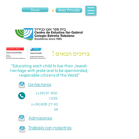
Donar
Área Privada
“Educating each child to live their Jewish
heritage with pride and to be openminded,
responsible citizens of the World”
Contáctanos
(+34)
91 650
1229
(+34)
608 27 42
34
Admisiones
Trabaja con nosotros