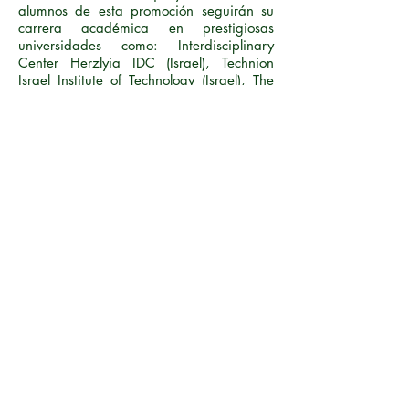
alumnos de esta promoción seguirán su
carrera académica en prestigiosas
universidades como: Interdisciplinary
Center Herzlyia IDC (Israel), Technion
Israel Institute of Technology (Israel), The
Hebrew University of Jerusalem (Israel),
Imperial College London (UK), Kings
College London (UK), Instituto de Empresa
(Spain).