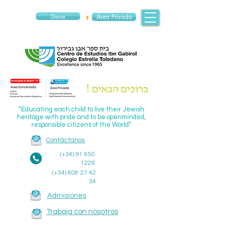
Donar
Área Privada
“Educating each child to live their Jewish
heritage with pride and to be openminded,
responsible citizens of the World”
Contáctanos
(+34)
91 650
1229
(+34)
608 27 42
34
Admisiones
Trabaja con nosotros