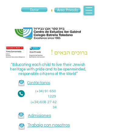
Donar
Área Privada
“Educating each child to live their Jewish
heritage with pride and to be openminded,
responsible citizens of the World”
Contáctanos
(+34)
91 650
1229
(+34)
608 27 42
34
Admisiones
Trabaja con nosotros