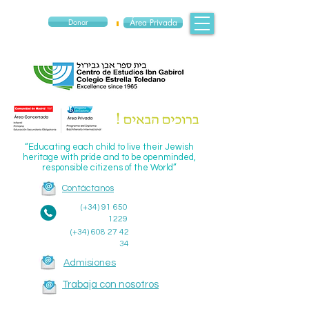
Donar
Área Privada
“Educating each child to live their Jewish
heritage with pride and to be openminded,
responsible citizens of the World”
Contáctanos
(+34)
91 650
1229
(+34)
608 27 42
34
Admisiones
Trabaja con nosotros