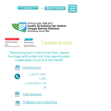
Donar
Área Privada
“Educating each child to live their Jewish
heritage with pride and to be openminded,
responsible citizens of the World”
Contáctanos
(+34)
91 650
1229
(+34)
608 27 42
34
Admisiones
Trabaja con nosotros