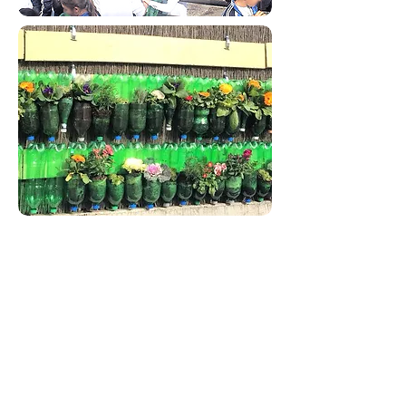
D
el sueño a la realidad, de la
aspiración a la acción, de Hertzl a Ben
Gurión. Ese fue el eje temático central
que acompañó los festejos de Tu
Bishvat en nuestro colegio.
Todos los alumnos del colegio, desde
los de infantil que idearon y
construyeron ciudades, hasta los de la
ESO que se confrontaron con los
dilemas del liderazgo nacional judío,