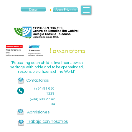
Donar
Área Privada
“Educating each child to live their Jewish
heritage with pride and to be openminded,
responsible citizens of the World”
Contáctanos
(+34)
91 650
1229
(+34)
608 27 42
34
Admisiones
Trabaja con nosotros